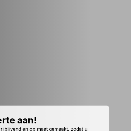
rte aan!
 vrijblijvend en op maat gemaakt, zodat u