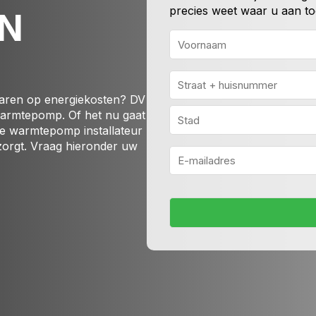
precies weet waar u aan to
N
Voornaam
Adres
aren op energiekosten? DV
Straat
 warmtepomp. Of het nu gaat
+
 de warmtepomp installateur
huisnummer
Plaats
tzorgt. Vraag hieronder uw
E-
mailadres