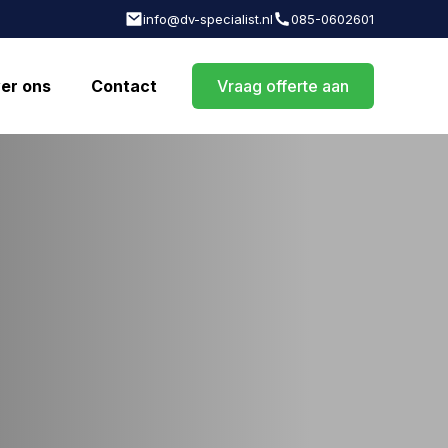
info@dv-specialist.nl
085-0602601
er ons
Contact
Vraag offerte aan