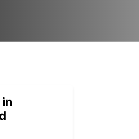
in
ed