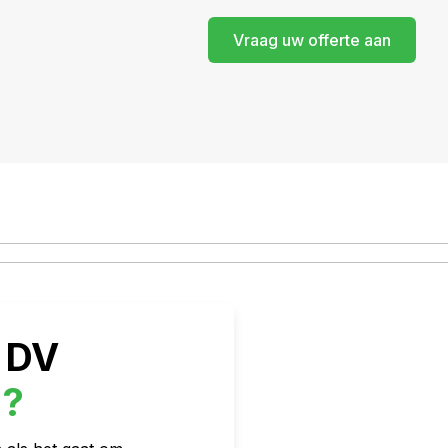
Vraag uw offerte aan
 DV
n
?