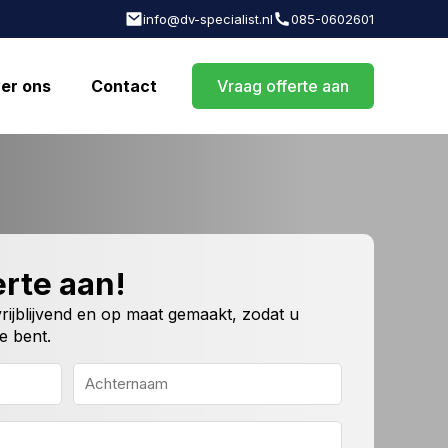
info@dv-specialist.nl
085-0602601
er ons
Contact
Vraag offerte aan
rte aan!
 vrijblijvend en op maat gemaakt, zodat u
e bent.
Achternaam