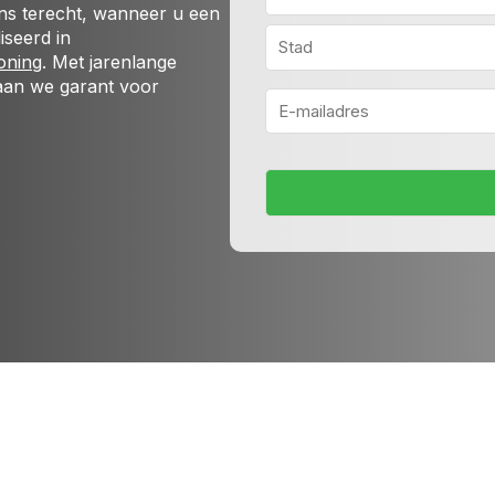
ons terecht, wanneer u een
Straat
iseerd in
+
oning
. Met jarenlange
huisnummer
aan we garant voor
Plaats
E-
mailadres