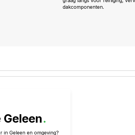
graag langs voor reiniging, ver
dakcomponenten.
e Geleen
.
r in Geleen en omgeving?